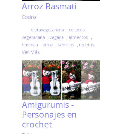
Arroz Basmati
Cocina
dietavegetariana
,
celiacos
,
vegetariana
,
vegana
,
alimentos
,
basmati
,
arroz
,
semillas
,
recetas
Ver Más
Amigurumis -
Personajes en
crochet