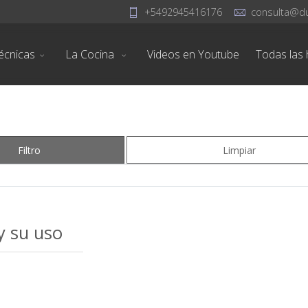
+5492945416176
consulta@d
écnicas
La Cocina
Videos en Youtube
Todas las h
Filtro
Limpiar
 y su uso