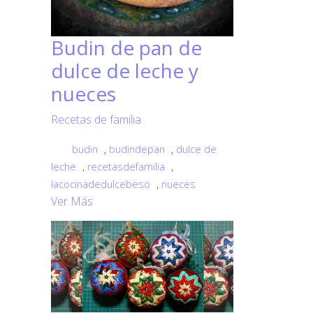
Budin de pan de
dulce de leche y
nueces
Recetas de familia
budin
,
budindepan
,
dulce de
leche
,
recetasdefamilia
,
lacocinadedulcebeso
,
nueces
Ver Más