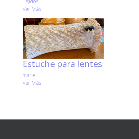
Tejidos
Ver Más
Estuche para lentes
marie
Ver Más