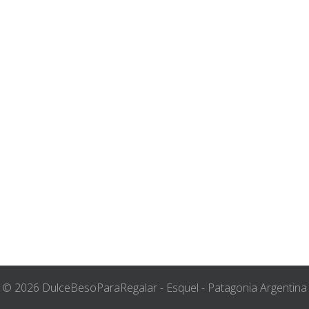
© 2026 DulceBesoParaRegalar - Esquel - Patagonia Argentina