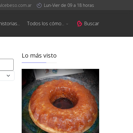
ulcebeso.com.ar
Lun-Vier de 09 a 18 horas
istorias...
Todos los cómo...
Buscar
Lo más visto