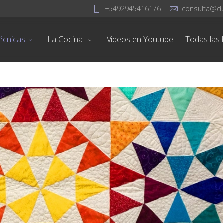
+5492945416176
consulta@d
écnicas
La Cocina
Videos en Youtube
Todas las h