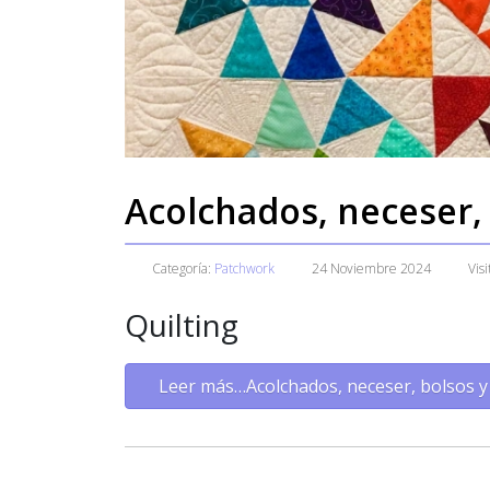
Acolchados, neceser,
Categoría:
Patchwork
24 Noviembre 2024
Vis
Quilting
Leer más…Acolchados, neceser, bolsos y