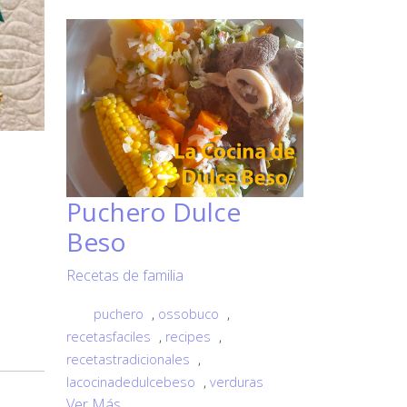
Puchero Dulce
Beso
Recetas de familia
puchero
,
ossobuco
,
recetasfaciles
,
recipes
,
recetastradicionales
,
lacocinadedulcebeso
,
verduras
Ver Más