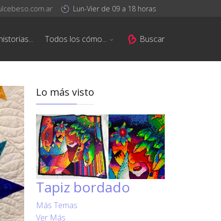
ulcebeso.com.ar
Lun-Vier de 09 a 18 horas
istorias...
Todos los cómo...
Buscar
Lo más visto
Tapiz bordado
Más Temas
Ver Más