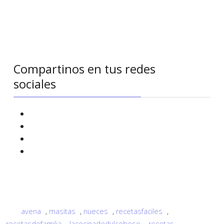
Compartinos en tus redes
sociales
avena
,
masitas
,
nueces
,
recetasfaciles
,
recetasdefamilia
,
lacocinadedulcebeso
,
recetas