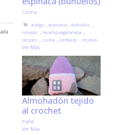
espinaca (buñuelos)
Cocina
acelga
,
espinaca
,
buñuelos
,
cada
torrejas
,
recetasvegetariana
,
recipes
,
cocina
,
verduras
,
recetas
Ver Más
Almohadón tejido
al crochet
marie
Ver Más