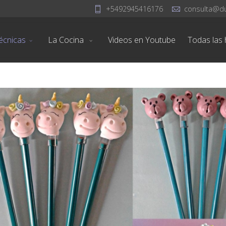
+5492945416176
consulta@d
écnicas
La Cocina
Videos en Youtube
Todas las h