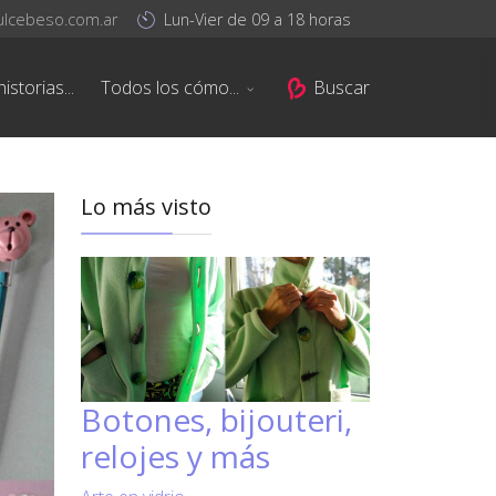
ulcebeso.com.ar
Lun-Vier de 09 a 18 horas
istorias...
Todos los cómo...
Buscar
Lo más visto
Botones, bijouteri,
relojes y más