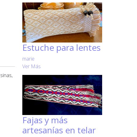
Estuche para lentes
marie
Ver Más
sinas,
Fajas y más
artesanías en telar