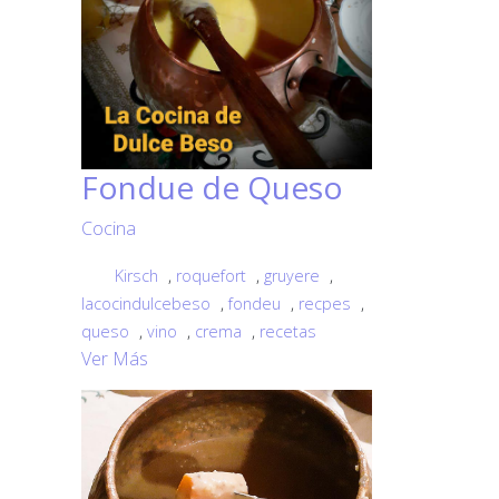
Fondue de Queso
Cocina
Kirsch
,
roquefort
,
gruyere
,
lacocindulcebeso
,
fondeu
,
recpes
,
queso
,
vino
,
crema
,
recetas
Ver Más