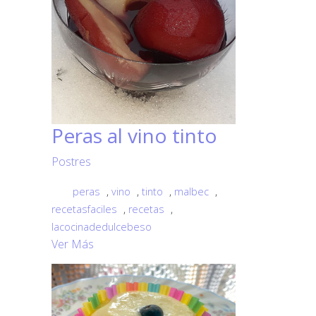
Peras al vino tinto
Postres
peras
,
vino
,
tinto
,
malbec
,
recetasfaciles
,
recetas
,
lacocinadedulcebeso
Ver Más