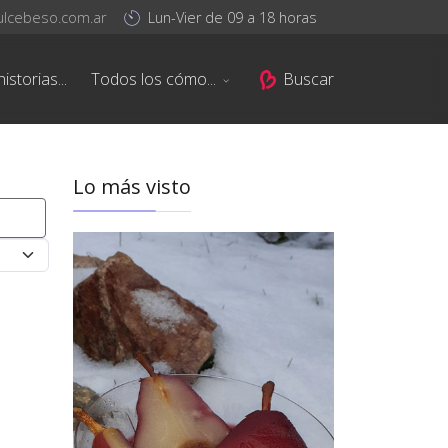
ulcebeso.com.ar
Lun-Vier de 09 a 18 horas
istorias...
Todos los cómo...
Buscar
Lo más visto