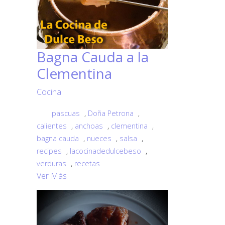
Bagna Cauda a la
Clementina
Cocina
pascuas
,
Doña Petrona
,
calientes
,
anchoas
,
clementina
,
bagna cauda
,
nueces
,
salsa
,
recipes
,
lacocinadedulcebeso
,
verduras
,
recetas
Ver Más