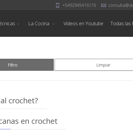
+5492945416176
consulta@d
écnicas
La Cocina
Videos en Youtube
Todas las h
Filtro
Limpiar
 al crochet?
canas en crochet