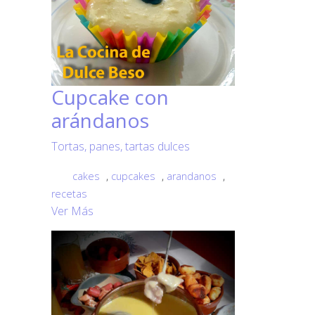
Cupcake con
arándanos
Tortas, panes, tartas dulces
cakes
,
cupcakes
,
arandanos
,
recetas
Ver Más