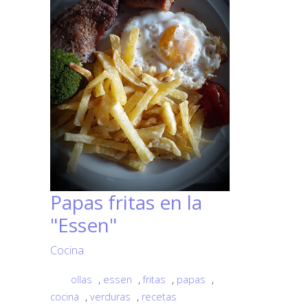
Papas fritas en la
"Essen"
Cocina
ollas
,
essen
,
fritas
,
papas
,
cocina
,
verduras
,
recetas