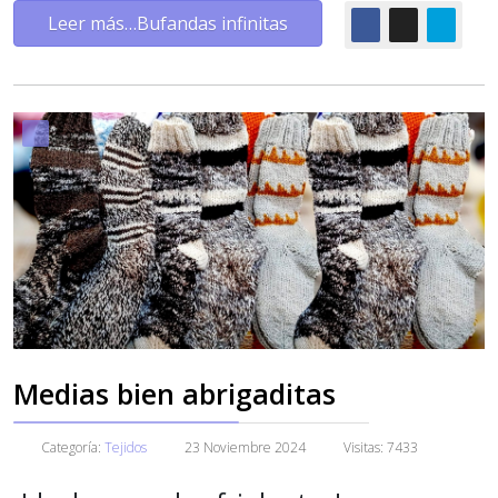
Leer más…Bufandas infinitas
Medias bien abrigaditas
Categoría:
Tejidos
23 Noviembre 2024
Visitas: 7433