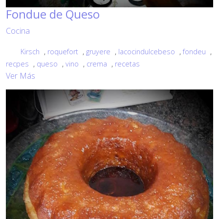
Fondue de Queso
Cocina
Kirsch
,
roquefort
,
gruyere
,
lacocindulcebeso
,
fondeu
,
recpes
,
queso
,
vino
,
crema
,
recetas
Ver Más