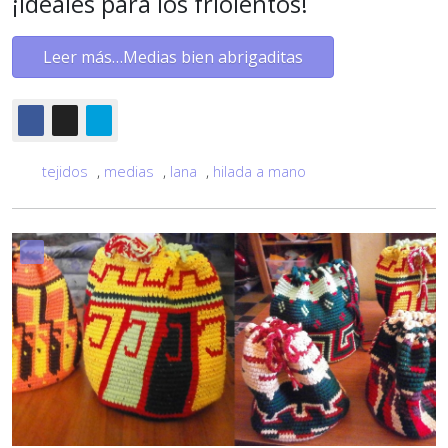
¡Ideales para los friolentos!
Leer más…Medias bien abrigaditas
tejidos
,
medias
,
lana
,
hilada a mano