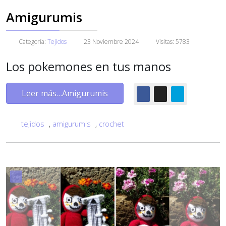
Amigurumis
Categoría:
Tejidos
23 Noviembre 2024
Visitas: 5783
Los pokemones en tus manos
Leer más…Amigurumis
tejidos
,
amigurumis
,
crochet