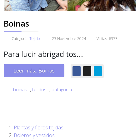
Boinas
Categoría:
Tejidos
23 Noviembre 2024
Visitas: 6373
Para lucir abrigaditos...
Leer más…Boinas
boinas
,
tejidos
,
patagonia
Plantas y flores tejidas
Boleros y vestidos