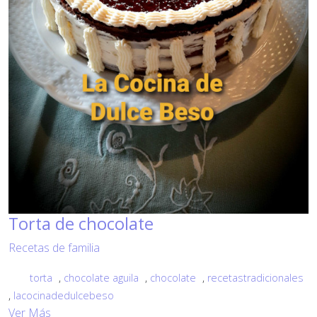
Torta de chocolate
Recetas de familia
torta
,
chocolate aguila
,
chocolate
,
recetastradicionales
,
lacocinadedulcebeso
Ver Más