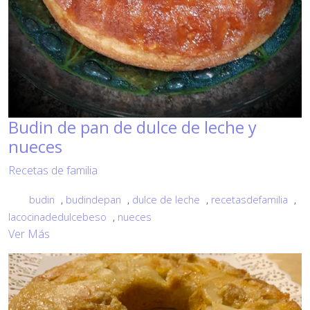
Budin de pan de dulce de leche y
nueces
Recetas de familia
budin
,
budindepan
,
dulce de leche
,
recetasdefamilia
,
lacocinadedulcebeso
,
nueces
Ver Más