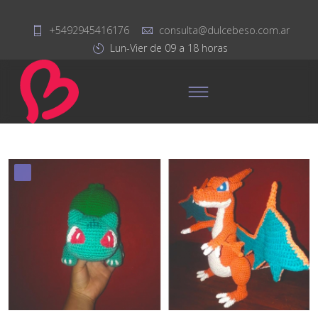
+5492945416176
consulta@dulcebeso.com.ar
Lun-Vier de 09 a 18 horas