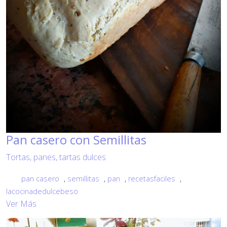
Pan casero con Semillitas
Tortas, panes, tartas dulces
pan casero
,
semillitas
,
pan
,
recetasfaciles
,
lacocinadedulcebeso
Ver Más