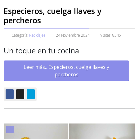
Especieros, cuelga llaves y
percheros
Categoría:
Reciclajes
24 Noviembre 2024
Visitas: 8545
Un toque en tu cocina
Leer más…Especieros, cuelga llaves y
percheros