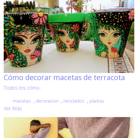
Cómo decorar macetas de terracota
Todos los cómo...
macetas
,
decoracion
,
reciclados
,
plantas
Ver Más