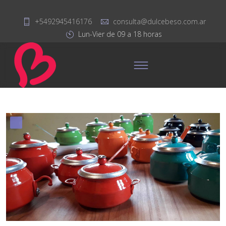
+5492945416176
consulta@dulcebeso.com.ar
Lun-Vier de 09 a 18 horas