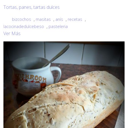
Tortas, panes, tartas dulces
bizcochos
,
masitas
,
anís
,
recetas
,
lacocinadedulcebeso
,
pasteleria
Ver Más