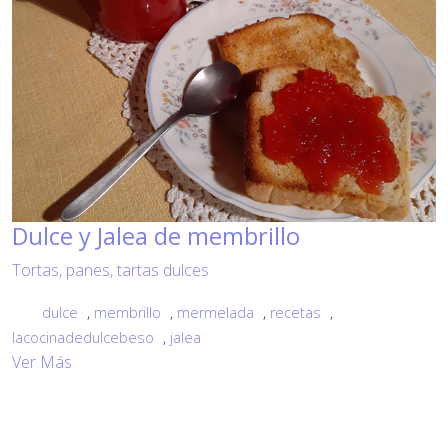
Dulce y Jalea de membrillo
Tortas, panes, tartas dulces
dulce
,
membrillo
,
mermelada
,
recetas
,
lacocinadedulcebeso
,
jalea
Ver Más