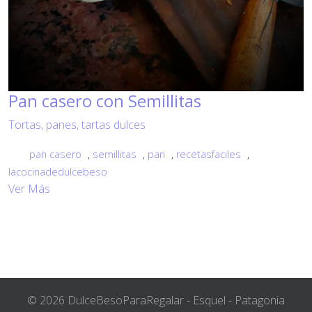
Pan casero con Semillitas
Tortas, panes, tartas dulces
pan casero
,
semillitas
,
pan
,
recetasfaciles
,
lacocinadedulcebeso
Ver Más
© 2026 DulceBesoParaRegalar - Esquel - Patagonia