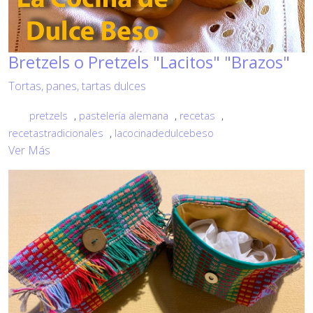
Bretzels o Pretzels "Lacitos" "Brazos"
Tortas, panes, tartas dulces
pretzels
,
pastelería alemana
,
recetas
,
recetastradicionales
,
lacocinadedulcebeso
Ver Más