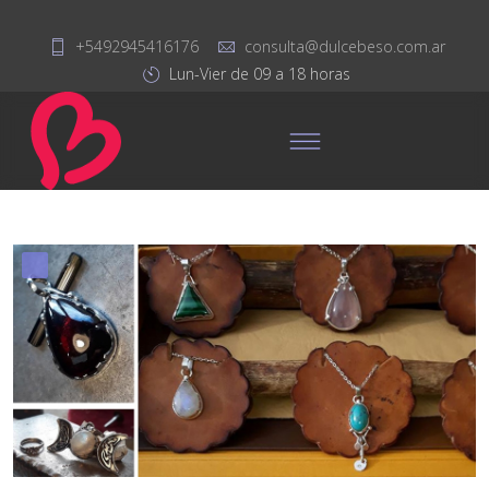
+5492945416176
consulta@dulcebeso.com.ar
Lun-Vier de 09 a 18 horas