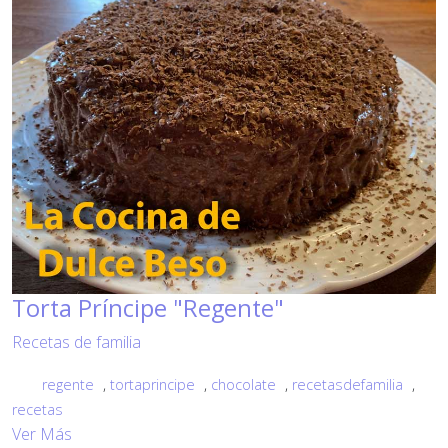
Torta Príncipe "Regente"
Recetas de familia
regente
,
tortaprincipe
,
chocolate
,
recetasdefamilia
,
recetas
Ver Más