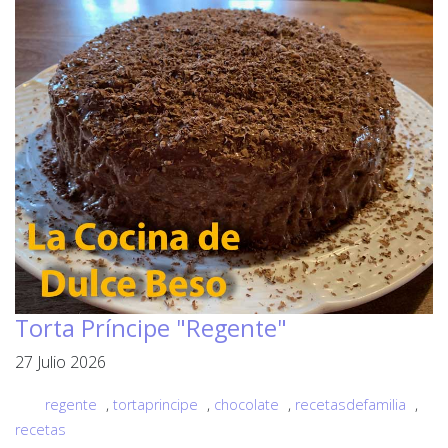
Torta Príncipe "Regente"
27 Julio 2026
regente
,
tortaprincipe
,
chocolate
,
recetasdefamilia
,
recetas