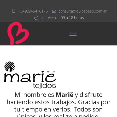
+5492945416176
consulta@dulcebeso.com.ar
Lun-Vier de 09 a 18 horas
Mi nombre es
Marië
y disfruto
haciendo estos trabajos. Gracias por
tu tiempo en verlos. Todos son
únicos, y los realizo a pedido.