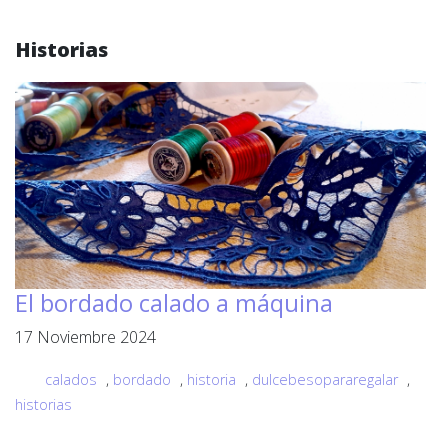
Historias
El bordado calado a máquina
17 Noviembre 2024
calados
,
bordado
,
historia
,
dulcebesopararegalar
,
historias