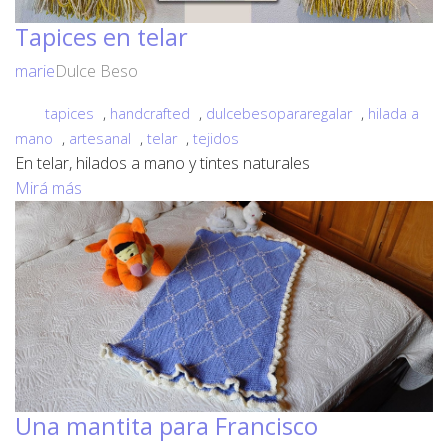
Tapices en telar
marie
Dulce Beso
tapices
,
handcrafted
,
dulcebesopararegalar
,
hilada a
mano
,
artesanal
,
telar
,
tejidos
En telar, hilados a mano y tintes naturales
Mirá más
Una mantita para Francisco