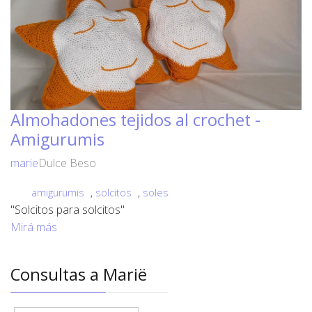
Almohadones tejidos al crochet -
Amigurumis
marie
Dulce Beso
amigurumis
,
solcitos
,
soles
"Solcitos para solcitos"
Mirá más
Consultas a Marië