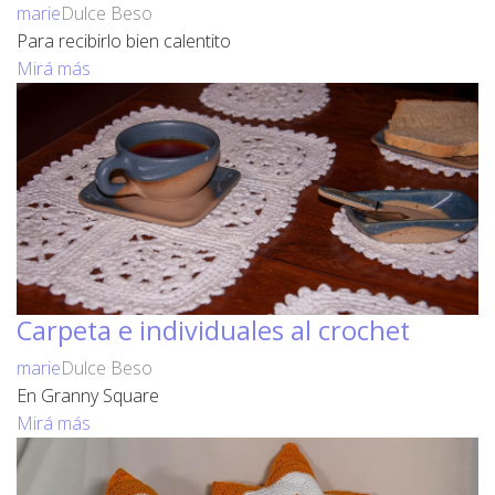
marie
Dulce Beso
Para recibirlo bien calentito
Mirá más
Carpeta e individuales al crochet
marie
Dulce Beso
En Granny Square
Mirá más