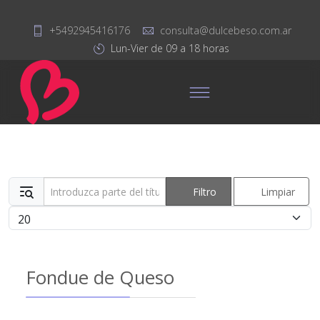
+5492945416176
consulta@dulcebeso.com.ar
Lun-Vier de 09 a 18 horas
Introduzca parte del título
Filtro
Limpiar
Cantidad
Fondue de Queso