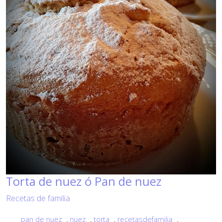
Torta de nuez ó Pan de nuez
Recetas de familia
pan de nuez
,
nuez
,
torta
,
recetasdefamilia
,