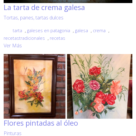
La tarta de crema galesa
Tortas, panes, tartas dulces
tarta
,
galeses en patagonia
,
galesa
,
crema
,
recetastradicionales
,
recetas
Ver Más
Flores pintadas al óleo
Pinturas