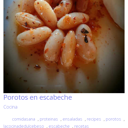
Porotos en escabeche
Cocina
comidasana
,
proteinas
,
ensaladas
,
recipes
,
porotos
,
lacocinadedulcebeso
,
escabeche
,
recetas