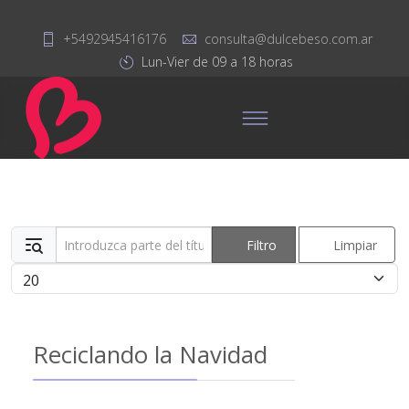
+5492945416176
consulta@dulcebeso.com.ar
Lun-Vier de 09 a 18 horas
Introduzca parte del título
Filtro
Limpiar
Cantidad
Reciclando la Navidad