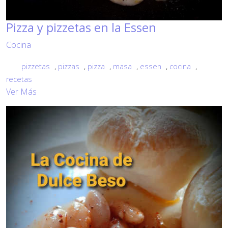
Pizza y pizzetas en la Essen
Cocina
pizzetas
,
pizzas
,
pizza
,
masa
,
essen
,
cocina
,
recetas
Ver Más