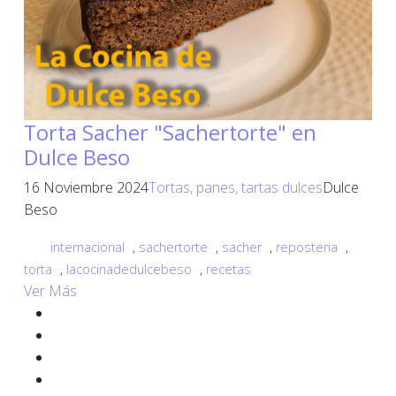
Torta Sacher "Sachertorte" en
Dulce Beso
16 Noviembre 2024
Tortas, panes, tartas dulces
Dulce
Beso
internacional
,
sachertorte
,
sacher
,
reposteria
,
torta
,
lacocinadedulcebeso
,
recetas
Ver Más