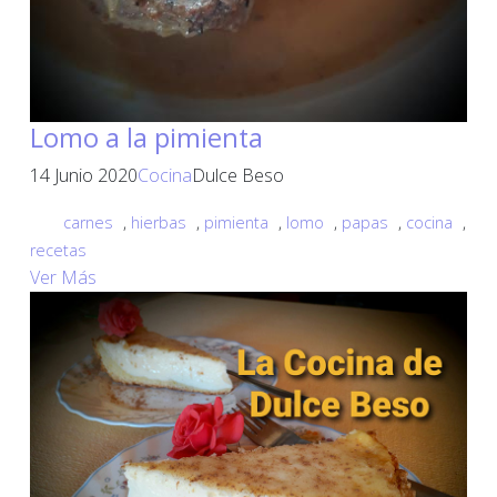
Lomo a la pimienta
14 Junio 2020
Cocina
Dulce Beso
carnes
,
hierbas
,
pimienta
,
lomo
,
papas
,
cocina
,
recetas
Ver Más