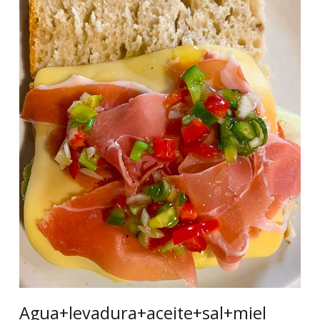
Agua+levadura+aceite+sal+miel