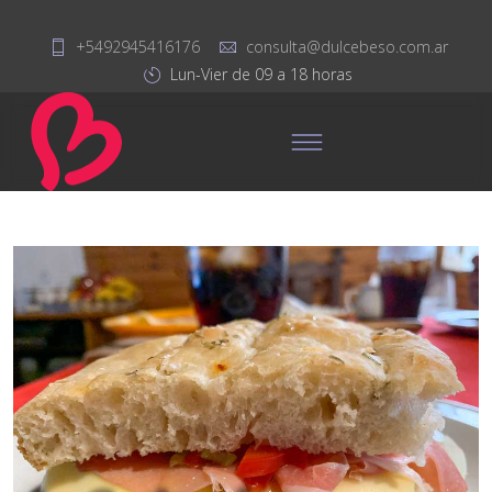
+5492945416176
consulta@dulcebeso.com.ar
Lun-Vier de 09 a 18 horas