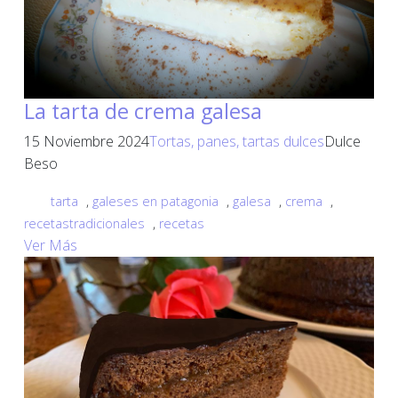
La tarta de crema galesa
15 Noviembre 2024
Tortas, panes, tartas dulces
Dulce
Beso
tarta
,
galeses en patagonia
,
galesa
,
crema
,
recetastradicionales
,
recetas
Ver Más