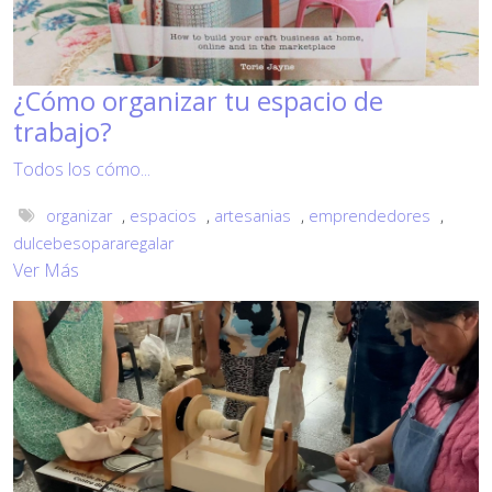
¿Cómo organizar tu espacio de
trabajo?
Todos los cómo...
organizar
,
espacios
,
artesanias
,
emprendedores
,
dulcebesopararegalar
Ver Más