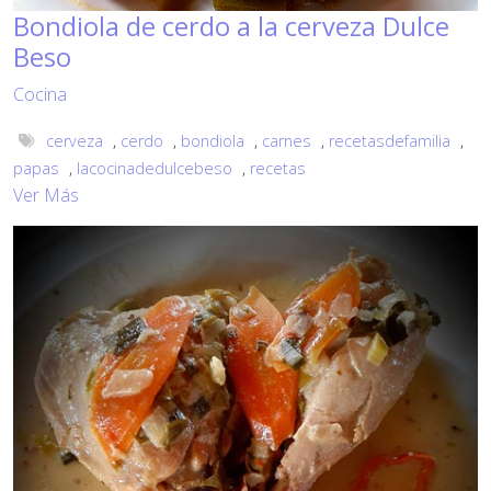
Bondiola de cerdo a la cerveza Dulce
Beso
Cocina
cerveza
,
cerdo
,
bondiola
,
carnes
,
recetasdefamilia
,
papas
,
lacocinadedulcebeso
,
recetas
Ver Más