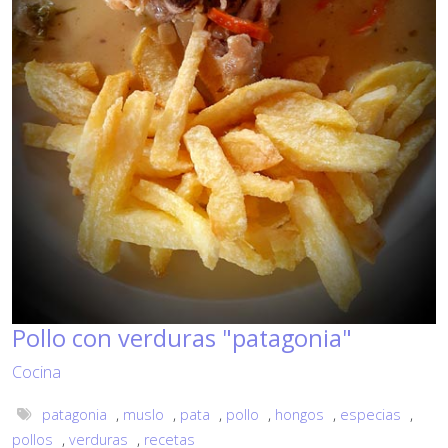
Pollo con verduras "patagonia"
Cocina
patagonia
,
muslo
,
pata
,
pollo
,
hongos
,
especias
,
pollos
,
verduras
,
recetas