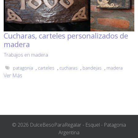
Cucharas, carteles personalizados de
madera
Trabajos en madera
patagonia
,
carteles
,
cucharas
,
bandejas
,
madera
Ver Más
© 2026 DulceBesoParaRegalar - Esquel - Patagonia
Argentina