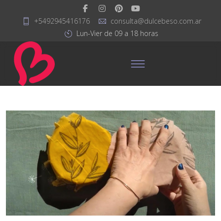
+5492945416176
consulta@dulcebeso.com.ar
Lun-Vier de 09 a 18 horas