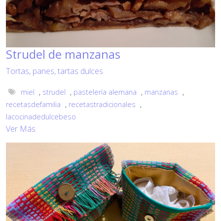
Strudel de manzanas
Tortas, panes, tartas dulces
miel
,
strudel
,
pastelería alemana
,
manzanas
,
recetasdefamilia
,
recetastradicionales
,
lacocinadedulcebeso
Ver Más