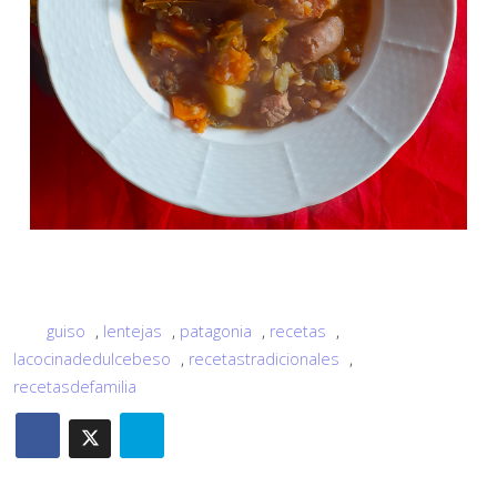
guiso
,
lentejas
,
patagonia
,
recetas
,
lacocinadedulcebeso
,
recetastradicionales
,
recetasdefamilia