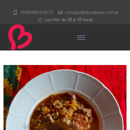
+5492945416176
consulta@dulcebeso.com.ar
Lun-Vier de 09 a 18 horas